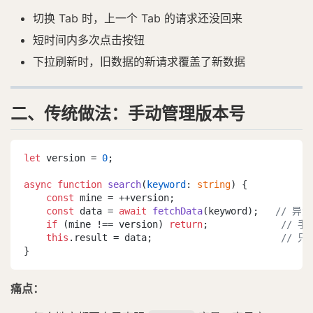
切换 Tab 时，上一个 Tab 的请求还没回来
短时间内多次点击按钮
下拉刷新时，旧数据的新请求覆盖了新数据
二、传统做法：手动管理版本号
let
 version = 
0
;

async
function
search
(
keyword
: 
string
) {

const
 mine = ++version;

const
 data = 
await
fetchData
(keyword);   
// 异
if
 (mine !== version) 
return
;             
// 
this
.
result
 = data;                       
// 
}
痛点：