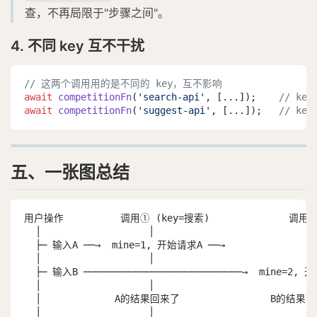
查，不再局限于"步骤之间"。
4. 不同 key 互不干扰
// 这两个调用用的是不同的 key，互不影响
await
competitionFn
(
'search-api'
, [...]);    
// key
await
competitionFn
(
'suggest-api'
, [...]);   
// key
五、一张图总结
用户操作          调用① (key=搜索)              调用②
  │                   │                            │
  ├─ 输入A ──→  mine=1, 开始请求A ──→              │

  │                   │                            │
  ├─ 输入B ────────────────────────────→  mine=2, 
  │                   │                            │
  │             A的结果回来了                B的结果回
  │                   │                            │