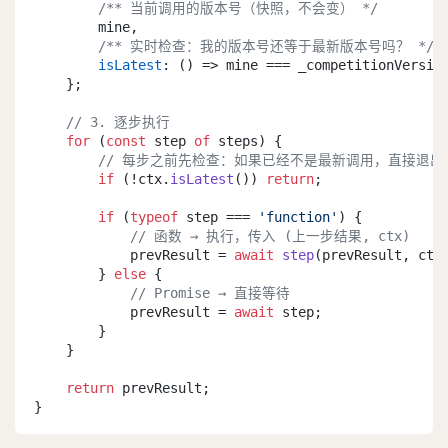
/** 当前调用的版本号（快照，不会变） */
        mine,

/** 实时检查：我的版本号还等于最新版本号吗？ */
isLatest
: 
() =>
 mine === _competitionVersion
    };

// 3. 逐步执行
for
 (
const
 step 
of
 steps) {

// 每步之前先检查：如果已经不是最新调用，直接退出
if
 (!ctx.
isLatest
()) 
return
;

if
 (
typeof
 step === 
'function'
) {

// 函数 → 执行，传入 (上一步结果, ctx)
            prevResult = 
await
step
(prevResult, ctx)
        } 
else
 {

// Promise → 直接等待
            prevResult = 
await
 step;

        }

    }

return
 prevResult;

}