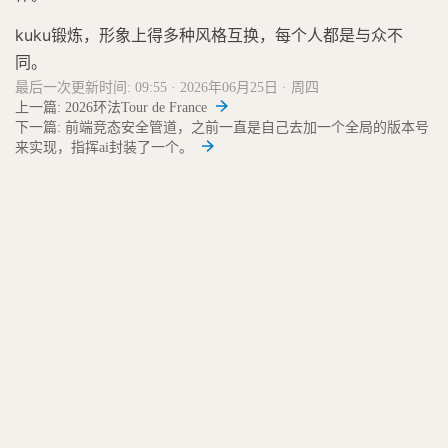
kuku锻炼，形象上得多种风格互换，每个人都是与众不
同。
最后一次更新时间: 09:55 · 2026年06月25日 · 周四
上一篇: 2026环法Tour de France
下一篇: 前端竞态安全管道，之前一直是自己去加一个全局的版本号
来实现，指挥ai封装了一个。
23朵毒蘑菇
生产环境 : v-1.2.9
文章有任何问题请联系站长及时调整/删除。QQ: 2978968560
友情链接:
一篇文字
站搜搜
更多...
蜀ICP备19040930号
川公网安备 51010702001708号
网站地图
RSS
数据管理