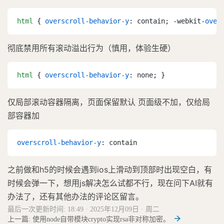
html
 { 
overscroll-behavior-y
: contain; -webkit-
over
彻底禁用所有滚动溢出行为（慎用，体验生硬）
html
 { 
overscroll-behavior-y
: none; }
仅局部滚动容器隔离，页面保留默认 页面级不加，仅给局
部容器加
overscroll-behavior-y
: contain
之前做和h5的时候会遇到ios上滑动到顶部时出现空白，有
时候会弹一下，想用js解决怎么试都不行，现在问下AI就有
办法了，还有其他办法的评论区留言。
最后一次更新时间: 18:49 · 2025年12月09日 · 周二
上一篇: 使用node自带模块crypto实现rsa非对称加密。