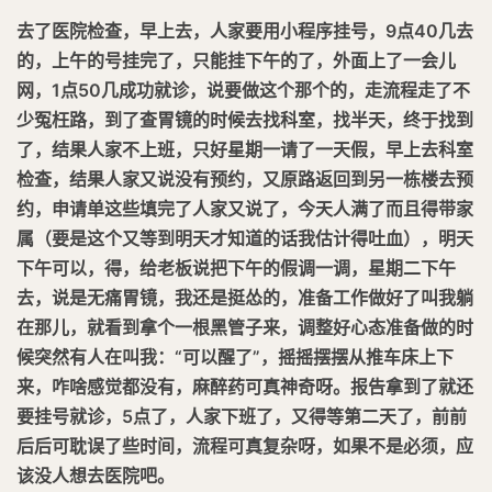
去了医院检查，早上去，人家要用小程序挂号，9点40几去
的，上午的号挂完了，只能挂下午的了，外面上了一会儿
网，1点50几成功就诊，说要做这个那个的，走流程走了不
少冤枉路，到了查胃镜的时候去找科室，找半天，终于找到
了，结果人家不上班，只好星期一请了一天假，早上去科室
检查，结果人家又说没有预约，又原路返回到另一栋楼去预
约，申请单这些填完了人家又说了，今天人满了而且得带家
属（要是这个又等到明天才知道的话我估计得吐血），明天
下午可以，得，给老板说把下午的假调一调，星期二下午
去，说是无痛胃镜，我还是挺怂的，准备工作做好了叫我躺
在那儿，就看到拿个一根黑管子来，调整好心态准备做的时
候突然有人在叫我：“可以醒了”，摇摇摆摆从推车床上下
来，咋啥感觉都没有，麻醉药可真神奇呀。报告拿到了就还
要挂号就诊，5点了，人家下班了，又得等第二天了，前前
后后可耽误了些时间，流程可真复杂呀，如果不是必须，应
该没人想去医院吧。