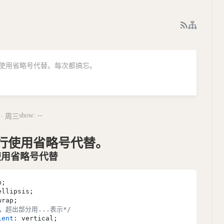
文本换行使用省略号代替。每次都搞忘。
show: --
 · 周三
换行使用省略号代替。
使用省略号代替
，超出部分用...表示*/
ient