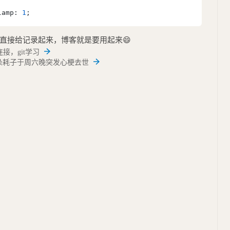
lamp: 
1
直接给记录起来，博客就是要用起来😄
，连接，git学习
 左耳朵耗子于周六晚突发心梗去世